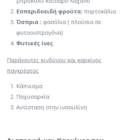
μπρόκολο κατσαρό λάχανο
Εσπεριδοειδή φρούτα:
πορτοκάλια
Όσπρια :
φασόλια ( πλούσια σε
φυτοοιστρογόνα)
Φυτικές ίνες
Παράγοντες κινδύνου και καρκίνος
παγκρέατος
Κάπνισμα
Παχυσαρκία
Αντίσταση στην ινσουλίνη