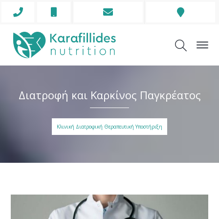
Phone
Mobile
Envelope
Address
Icon
Icon
Icon
Icon
Διατροφή και Καρκίνος Παγκρέατος
Κλινική Διατροφική Θεραπευτική Υποστήριξη