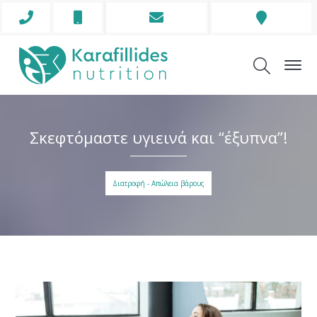
Phone
Mobile
Envelope
Address
Icon
Icon
Icon
Icon
Σκεφτόμαστε υγιεινά και “έξυπνα”!
Διατροφή - Απώλεια βάρους