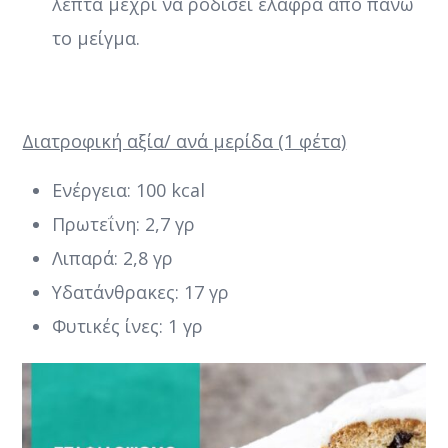
λεπτά μέχρι να ροδίσει ελαφρά από πάνω
το μείγμα.
Διατροφική αξία/ ανά μερίδα (1 φέτα)
Ενέργεια: 100 kcal
Πρωτεΐνη: 2,7 γρ
Λιπαρά: 2,8 γρ
Υδατάνθρακες: 17 γρ
Φυτικές ίνες: 1 γρ