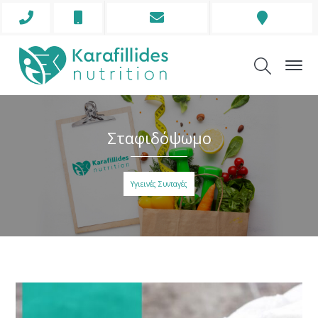
Phone
Mobile
Envelope
Address
Icon
Icon
Icon
Icon
Σταφιδόψωμο
Υγιεινές Συνταγές