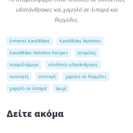
υδατάνθρακες και χαμηλό σε λιπαρά και
θερμίδες.
,
,
Evmenis Karafillides
Karafillides Nutrition
,
,
Karafillides Nutrition Recipes
σταφίδες
,
,
σταφιδόψωμο
σύνθετοι υδατάνθρακες
,
,
,
συνταγές
συνταγή
χαμηλό σε θερμίδες
,
χαμηλό σε λιπαρά
ψωμί
Δείτε ακόμα