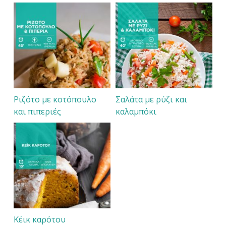
Ριζότο με κοτόπουλο
Σαλάτα με ρύζι και
και πιπεριές
καλαμπόκι
Κέικ καρότου