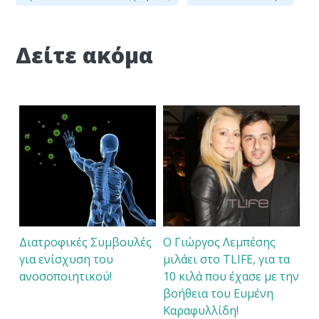
Δείτε ακόμα
Διατροφικές Συμβουλές
Ο Γιώργος Λεμπέσης
για ενίσχυση του
μιλάει στο TLIFE, για τα
ανοσοποιητικού!
10 κιλά που έχασε με την
βοήθεια του Ευμένη
Καραφυλλίδη!