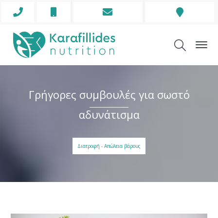
Phone
Mobile
Envelope
Address
Icon
Icon
Icon
Icon
Γρήγορες συμβουλές για σωστό
αδυνάτισμα
Διατροφή - Απώλεια βάρους