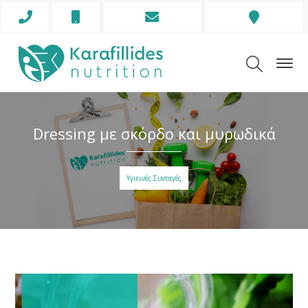
Phone
Mobile
Envelope
Address
Icon
Icon
Icon
Icon
Dressing με σκόρδο και μυρωδικά
Υγιεινές Συνταγές