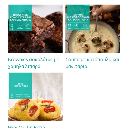
Brownies σοκολάτας με
Σούπα με κοτόπουλο και
χαμηλά λιπαρά
μανιτάρια
Mini Muffin Pizza