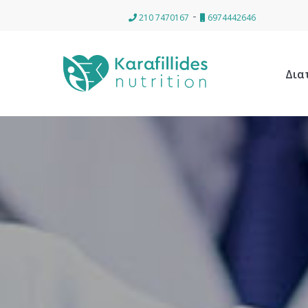
-
210 7470167
6974442646
Δια