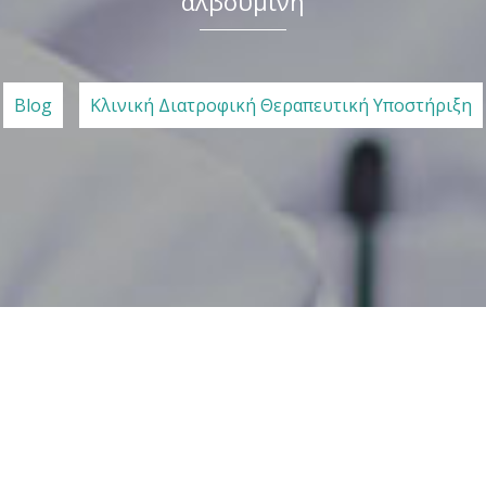
αλβουμίνη
Blog
Κλινική Διατροφική Θεραπευτική Υποστήριξη