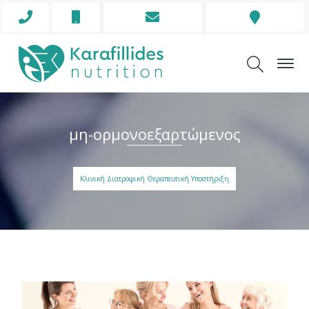
Phone
Mobile
Envelope
Address
Icon
Icon
Icon
Icon
μη-ορμονοεξαρτώμενος
Κλινική Διατροφική Θεραπευτική Υποστήριξη