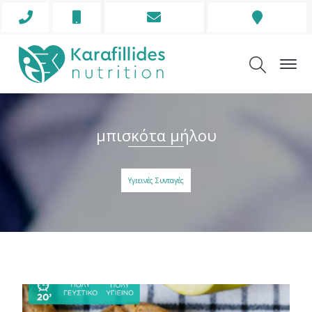
Phone
Mobile
Envelope
Address
Icon
Icon
Icon
Icon
μπισκότα μήλου
Υγιεινές Συνταγές