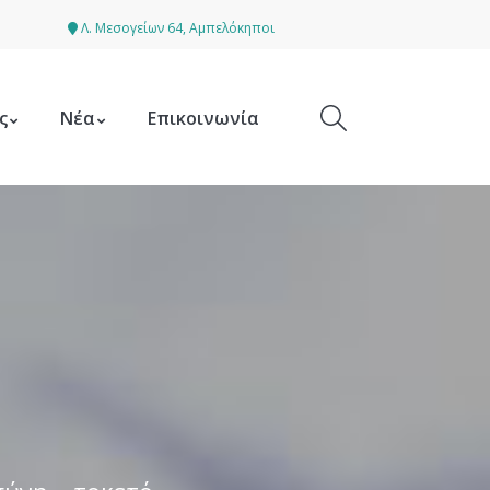
Λ. Μεσογείων 64, Αμπελόκηποι
ς
Νέα
Επικοινωνία