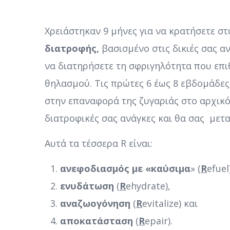
Χρειάστηκαν 9 μήνες για να κρατήσετε στ
διατροφής,
βασισμένο στις δικιές σας α
να διατηρήσετε τη σφριγηλότητα που επι
θηλασμού. Τις πρώτες 6 έως 8 εβδομάδες
στην επαναφορά της ζυγαριάς στο αρχικό
διατροφικές σας ανάγκες και θα σας μετ
Αυτά τα τέσσερα R είναι:
ανεφοδιασμός με «καύσιμα
» (
R
efuel
ενυδάτωση
(
R
ehydrate),
αναζωογόνηση
(
R
evitalize) και
αποκατάσταση
(
R
epair).