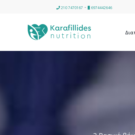
-
210 7470167
6974442646
Δια