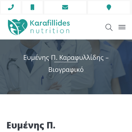
Phone Icon
Mobile Icon
Envelope Icon
Addre
Ευμένης Π. Καραφυλλίδης –
Βιογραφικό
Ευμένης Π.