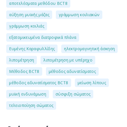
,
αποτελέσματα μεθόδου BCT8
,
,
αύξηση μυϊκής μάζας
γράμμωση κοιλιακών
,
γράμμωση κοιλιάς
,
εξατομικευμένα διατροφικά πλάνα
,
,
Ευμένης Καραφυλλίδης
ηλεκτρομαγνητική άσκηση
,
,
λιπομέτρηση
λιπομέτρηση με υπέρηχο
,
,
Μέθοδος BCT8
μέθοδος αδυνατίσματος
,
,
μέθοδος αδυνατίσματος BCT8
μείωση λίπους
,
,
μυϊκή ενδυνάμωση
σύσφιξη σώματος
τελειοποίηση σώματος