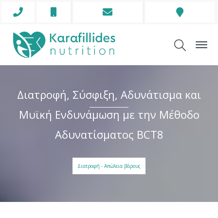
Phone Icon
Mobile Icon
Envelope Icon
Addre
Διατροφή, Σύσφιξη, Αδυνάτισμα και
Μυϊκή Ενδυνάμωση με την Μέθοδο
Αδυνατίσματος BCT8
Διατροφή - Απώλεια βάρους