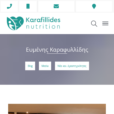
Phone
Mobile
Envelope
Address
Icon
Icon
Icon
Icon
Ευμένης Καραφυλλίδης
Blog
Media
Νέα και Δραστηριότητες