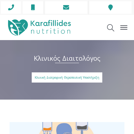
Phone
Mobile
Envelope
Address
Icon
Icon
Icon
Icon
Κλινικός Διαιτολόγος
Κλινική Διατροφική Θεραπευτική Υποστήριξη